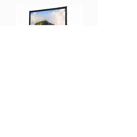
Großbildwand
Mobile Leinwand Fastfold
Breite 290cm
Rahmen mit Gelenkverbindungen
Inkl. Transportbox
zur Mietanfrage