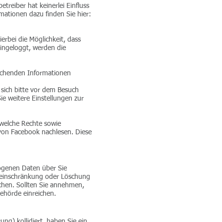
reiber hat keinerlei Einfluss
mationen dazu finden Sie hier:
erbei die Möglichkeit, dass
eingeloggt, werden die
rechenden Informationen
 sich bitte vor dem Besuch
ie weitere Einstellungen zur
welche Rechte sowie
 von Facebook nachlesen. Diese
zogenen Daten über Sie
gseinschränkung oder Löschung
chen. Sollten Sie annehmen,
ehörde einreichen.
ng) kollidiert, haben Sie ein