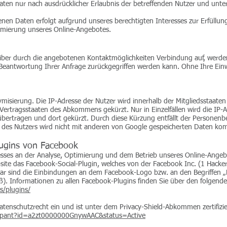
ten nur nach ausdrücklicher Erlaubnis der betreffenden Nutzer und unte
en Daten erfolgt aufgrund unseres berechtigten Interesses zur Erfüllung
imierung unseres Online-Angebotes.
iber durch die angebotenen Kontaktmöglichkeiten Verbindung auf, werde
 Beantwortung Ihrer Anfrage zurückgegriffen werden kann. Ohne Ihre Ein
nymisierung. Die IP-Adresse der Nutzer wird innerhalb der Mitgliedsstaat
ertragsstaaten des Abkommens gekürzt. Nur in Einzelfällen wird die IP-
bertragen und dort gekürzt. Durch diese Kürzung entfällt der Personenbe
 des Nutzers wird nicht mit anderen von Google gespeicherten Daten kom
lugins von Facebook
sses an der Analyse, Optimierung und dem Betrieb unseres Online-Angebo
site das Facebook-Social-Plugin, welches von der Facebook Inc. (1 Hacker
r sind die Einbindungen an dem Facebook-Logo bzw. an den Begriffen „Like
). Informationen zu allen Facebook-Plugins finden Sie über den folgende
s/plugins/
atenschutzrecht ein und ist unter dem Privacy-Shield-Abkommen zertifizie
icipant?id=a2zt0000000GnywAAC&status=Active