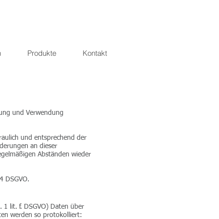
n
Produkte
Kontakt
ebung und Verwendung
raulich und entsprechend der
nderungen an dieser
regelmäßigen Abständen wieder
. 4 DSGVO.
. 1 lit. f. DSGVO) Daten über
ten werden so protokolliert: