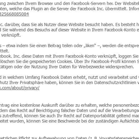
ndung zwischen Ihrem Browser und den Facebook-Servern her. Der Websitebet
en, welche das Plugin an die Server der Facebook Inc. übermittelt. Infor
6325668085084
c. darüber, dass Sie als Nutzer diese Website besucht haben. Es besteht hi
nd Sie während des Besuchs auf dieser Website in Ihrem Facebook-Konto 
 verknüpft.
s – etwa indem Sie einen Beitrag teilen oder „liken“ –, werden die entsp
telt.
ebook. Inc. diese Daten mit Ihrem Facebook-Konto verknüpft, loggen Sie
löschen Sie die gespeicherten Cookies. Über Ihr Facebook-Profil können S
tätigen oder der Nutzung Ihrer Daten für Werbezwecke widersprechen.
 in welchem Umfang Facebook Daten erhebt, nutzt und verarbeitet und 
hutz Ihrer Privatsphäre haben, können Sie in den Datenschutzrichtlinien
k.com/about/privacy/
Antrag eine kostenlose Auskunft darüber zu erhalten, welche personenbe
dem das Recht auf Berichtigung falscher Daten und auf die Verarbeitun
 zutreffend, können Sie auch Ihr Recht auf Datenportabilität geltend ma
eitet wurden, können Sie eine Beschwerde bei der zuständigen Aufsichtsb
etzlichen Pflicht zur Aufbewahrung von Daten (z. B. Vorratsdatenspeicheru