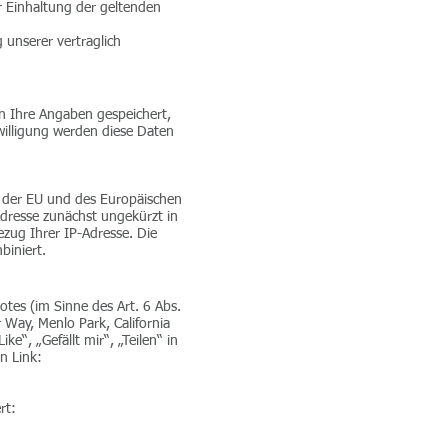
r Einhaltung der geltenden
 unserer vertraglich
n Ihre Angaben gespeichert,
willigung werden diese Daten
en der EU und des Europäischen
Adresse zunächst ungekürzt in
zug Ihrer IP-Adresse. Die
biniert.
tes (im Sinne des Art. 6 Abs.
 Way, Menlo Park, California
“, „Gefällt mir“, „Teilen“ in
n Link:
rt: