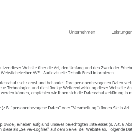
Unternehmen
Leistunge
 Nutzer dieser Website über die Art, den Umfang und den Zweck der Erh
bsitebetreiber AVF - Audiovisuelle Technik Ferstl informieren.
tenschutz sehr ernst und behandelt Ihre personenbezogenen Daten vert
neue Technologien und die ständige Weiterentwicklung dieser Webseite Ä
erden können, empfehlen wir Ihnen sich die Datenschutzerklärung in 
e (z.B. “personenbezogene Daten” oder “Verarbeitung”) finden Sie in Art
provider, erheben aufgrund unseres berechtigten Interesses (s. Art. 6 Abs
n diese als „Server-Logfiles“ auf dem Server der Website ab. Folgende Da