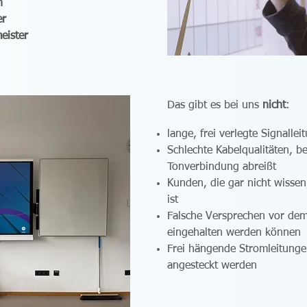
n
er
eister
Das gibt es bei uns
nicht
:
lange, frei verlegte Signalle
Schlechte Kabelqualitäten, be
Tonverbindung abreißt
Kunden, die gar nicht wisse
ist
Falsche Versprechen vor dem 
eingehalten werden können
Fr
ei hängende Stromleitunge
angesteckt werden